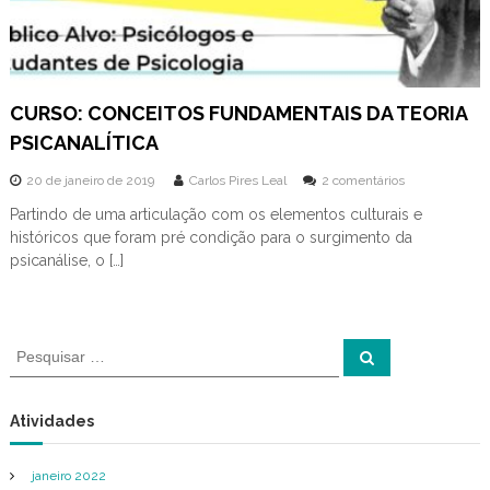
e
N
o
v
a
CURSO: CONCEITOS FUNDAMENTAIS DA TEORIA
F
r
PSICANALÍTICA
i
b
e
20 de janeiro de 2019
Carlos Pires Leal
2 comentários
u
m
r
Partindo de uma articulação com os elementos culturais e
C
g
históricos que foram pré condição para o surgimento da
U
o
R
psicanálise, o […]
S
O
:
C
P
P
O
e
e
N
s
s
C
q
u
q
E
Atividades
i
I
u
s
a
T
i
r
O
janeiro 2022
s