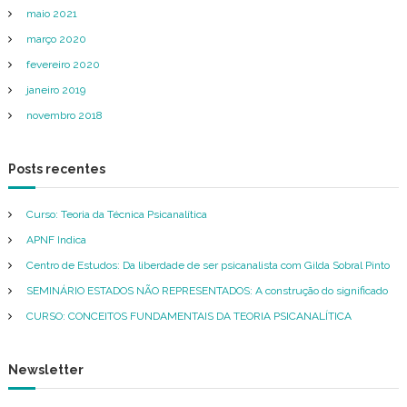
S
maio 2021
a
F
r
U
março 2020
p
N
fevereiro 2020
D
o
A
janeiro 2019
r
M
:
novembro 2018
E
N
T
A
Posts recentes
I
S
Curso: Teoria da Técnica Psicanalítica
D
A
APNF Indica
T
Centro de Estudos: Da liberdade de ser psicanalista com Gilda Sobral Pinto
E
O
SEMINÁRIO ESTADOS NÃO REPRESENTADOS: A construção do significado
R
I
CURSO: CONCEITOS FUNDAMENTAIS DA TEORIA PSICANALÍTICA
A
P
S
Newsletter
I
C