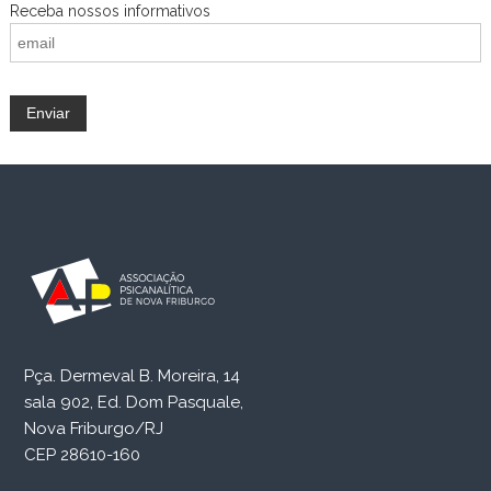
A
Receba nossos informativos
N
A
L
Í
T
I
C
A
Pça. Dermeval B. Moreira, 14
sala 902, Ed. Dom Pasquale,
Nova Friburgo/RJ
CEP 28610-160