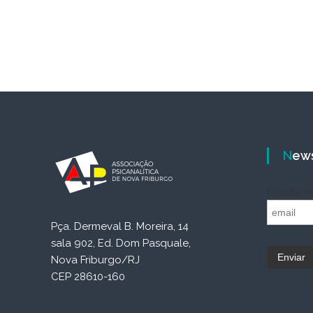
e
s
e
r
p
s
i
c
a
n
a
l
i
New
s
t
a
Receba no
c
o
Pça. Dermeval B. Moreira, 14
m
G
sala 902, Ed. Dom Pasquale,
i
Nova Friburgo/RJ
l
CEP 28610-160
d
a
S