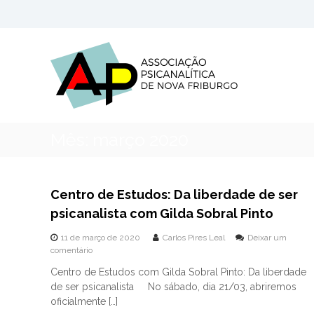
P
u
A
A
l
P
s
a
s
r
N
o
p
F
c
a
i
r
a
a
Mês:
março 2020
ç
o
ã
c
o
o
P
n
Centro de Estudos: Da liberdade de ser
s
t
psicanalista com Gilda Sobral Pinto
i
e
c
ú
11 de março de 2020
Carlos Pires Leal
Deixar um
a
d
e
comentário
n
o
m
a
Centro de Estudos com Gilda Sobral Pinto: Da liberdade
C
l
de ser psicanalista No sábado, dia 21/03, abriremos
e
í
n
oficialmente […]
t